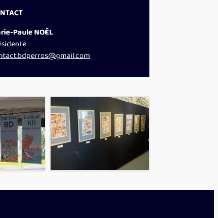
NTACT
rie-Paule NOËL
ésidente
ntact.bdperros@gmail.com