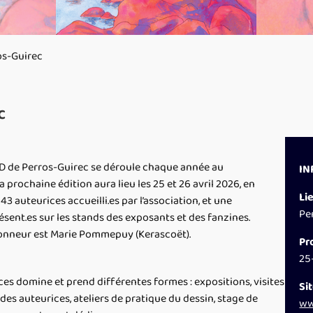
os-Guirec
c
BD de Perros-Guirec se déroule chaque année au
IN
 prochaine édition aura lieu les 25 et 26 avril 2026, en
Li
3 auteurices accueilli.es par l’association, et une
Pe
ésent.es sur les stands des exposants et des fanzines.
honneur est Marie Pommepuy (Kerascoët).
Pr
25
ces domine et prend différentes formes : expositions, visites
Si
s auteurices, ateliers de pratique du dessin, stage de
ww