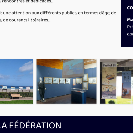
s, rencontres et dédicaces…
CO
 une attention aux différents publics, en termes d’âge, de
Ma
, de courants littéraires…
Pr
co
LA FÉDÉRATION