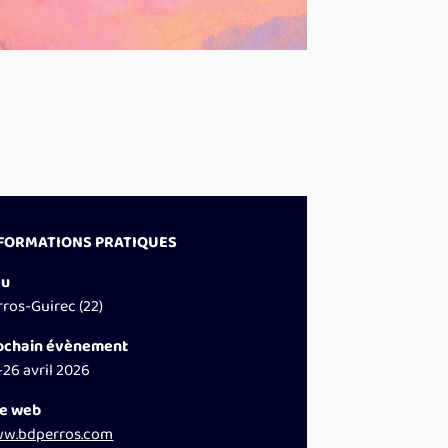
FORMATIONS PRATIQUES
eu
rros-Guirec (22)
ochain évènement
-26 avril 2026
te web
w.bdperros.com